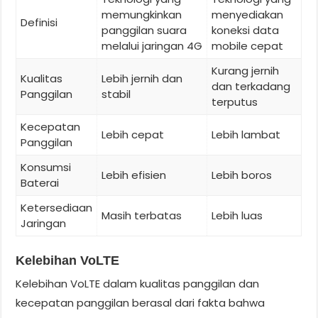
memungkinkan
menyediakan
Definisi
panggilan suara
koneksi data
melalui jaringan 4G
mobile cepat
Kurang jernih
Kualitas
Lebih jernih dan
dan terkadang
Panggilan
stabil
terputus
Kecepatan
Lebih cepat
Lebih lambat
Panggilan
Konsumsi
Lebih efisien
Lebih boros
Baterai
Ketersediaan
Masih terbatas
Lebih luas
Jaringan
Kelebihan VoLTE
Kelebihan VoLTE dalam kualitas panggilan dan
kecepatan panggilan berasal dari fakta bahwa