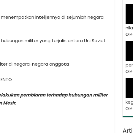
 menempatkan intelijennya di sejumlah negara
nila
Ma
ubungan militer yang terjalin antara Uni Soviet
liter di negara-negara anggota
per
Ma
 CENTO
elakukan pembiaran terhadap hubungan militer
keg
n Mesir
.
M
Art