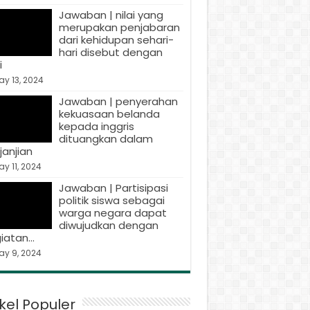
Jawaban | nilai yang
merupakan penjabaran
dari kehidupan sehari-
hari disebut dengan
i
y 13, 2024
Jawaban | penyerahan
kekuasaan belanda
kepada inggris
dituangkan dalam
janjian
y 11, 2024
Jawaban | Partisipasi
politik siswa sebagai
warga negara dapat
diwujudkan dengan
iatan…
ay 9, 2024
ikel Populer