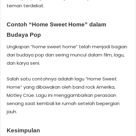
teman terdekat.
Contoh “Home Sweet Home” dalam
Budaya Pop
Ungkapan “home sweet home” telah menjadi bagian
dari budaya pop dan sering muncul dalam film, lagu,
dan karya seni.
Salah satu contohnya adalah lagu “Home Sweet
Home” yang dibawakan oleh band rock Amerika,
Mötley Crüe. Lagu ini menggambarkan perasaan
senang saat kembali ke rumah setelah bepergian
jauh.
Kesimpulan