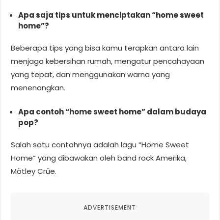
Apa saja tips untuk menciptakan “home sweet
home”?
Beberapa tips yang bisa kamu terapkan antara lain
menjaga kebersihan rumah, mengatur pencahayaan
yang tepat, dan menggunakan warna yang
menenangkan.
Apa contoh “home sweet home” dalam budaya
pop?
Salah satu contohnya adalah lagu “Home Sweet
Home” yang dibawakan oleh band rock Amerika,
Mötley Crüe.
ADVERTISEMENT