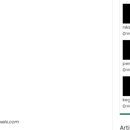
nila
Ma
per
Ma
keg
M
xels.com
Art