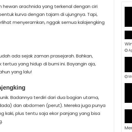
h hewan arachnida yang terkenal dengan ciri
entuk kurva dengan tajam di ujungnya. Tapi,
terlihat menyeramkan, nggak semua kalajengking
Wi
Ap
ng udah ada sejak zaman prasejarah. Bahkan,
tertua yang hidup di bumi ini. Bayangin aja,
hun yang lalu!
M
ajengking
unik. Badannya terdiri dari dua bagian utama,
 dada) dan abdomen (perut). Mereka juga punya
kaki, plus tentu saja ekor panjang yang bisa
g.
Me