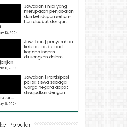
Jawaban | nilai yang
merupakan penjabaran
dari kehidupan sehari-
hari disebut dengan
i
y 13, 2024
Jawaban | penyerahan
kekuasaan belanda
kepada inggris
dituangkan dalam
janjian
y 11, 2024
Jawaban | Partisipasi
politik siswa sebagai
warga negara dapat
diwujudkan dengan
iatan…
ay 9, 2024
ikel Populer