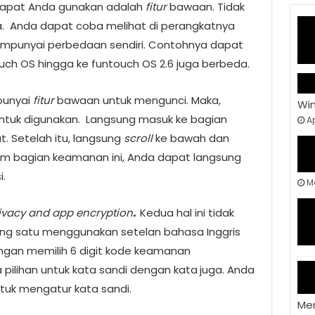
dapat Anda gunakan adalah
fitur
bawaan. Tidak
.
Anda dapat coba melihat di perangkatnya
empunyai perbedaan sendiri. Contohnya dapat
ouch OS hingga ke funtouch OS 2.6 juga berbeda.
punyai
fitur
bawaan untuk mengunci. Maka,
Wi
ntuk digunakan.
Langsung masuk ke bagian
Ap
. Setelah itu, langsung
scroll
ke bawah dan
m bagian keamanan ini, Anda dapat langsung
i.
M
vacy and app encryption
.
Kedua hal ini tidak
g satu menggunakan setelan bahasa Inggris
ngan memilih 6 digit kode keamanan
a pilihan untuk kata sandi dengan kata
juga. Anda
tuk mengatur kata sandi.
Me