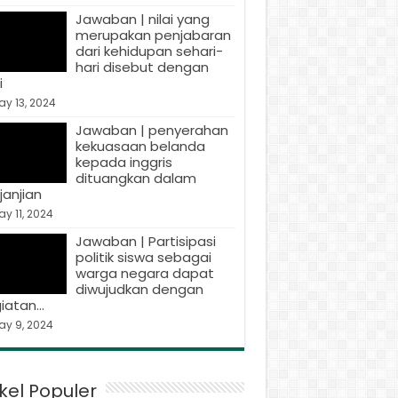
Jawaban | nilai yang
merupakan penjabaran
dari kehidupan sehari-
hari disebut dengan
i
y 13, 2024
Jawaban | penyerahan
kekuasaan belanda
kepada inggris
dituangkan dalam
janjian
y 11, 2024
Jawaban | Partisipasi
politik siswa sebagai
warga negara dapat
diwujudkan dengan
iatan…
ay 9, 2024
ikel Populer