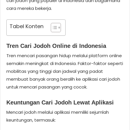
cari jodoh yang populer di Indonesia dan bagaimana
cara mereka bekerja.
Tabel Konten
Tren Cari Jodoh Online di Indonesia
Tren mencari pasangan hidup melalui platform online
semakin meningkat di Indonesia. Faktor-faktor seperti
mobilitas yang tinggi dan jadwal yang padat
membuat banyak orang beralih ke aplikasi cari jodoh
untuk mencari pasangan yang cocok.
Keuntungan Cari Jodoh Lewat Aplikasi
Mencari jodoh melalui aplikasi memiliki sejumlah
keuntungan, termasuk: