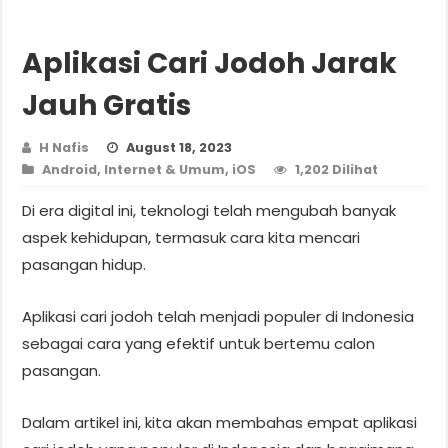
Aplikasi Cari Jodoh Jarak
Jauh Gratis
H Nafis
August 18, 2023
Android
,
Internet & Umum
,
iOS
1,202 Dilihat
Di era digital ini, teknologi telah mengubah banyak
aspek kehidupan, termasuk cara kita mencari
pasangan hidup.
Aplikasi cari jodoh telah menjadi populer di Indonesia
sebagai cara yang efektif untuk bertemu calon
pasangan.
Dalam artikel ini, kita akan membahas empat aplikasi