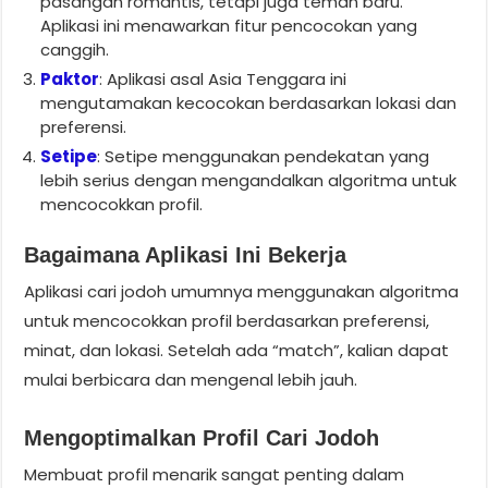
pasangan romantis, tetapi juga teman baru.
Aplikasi ini menawarkan fitur pencocokan yang
canggih.
Paktor
: Aplikasi asal Asia Tenggara ini
mengutamakan kecocokan berdasarkan lokasi dan
preferensi.
Setipe
: Setipe menggunakan pendekatan yang
lebih serius dengan mengandalkan algoritma untuk
mencocokkan profil.
Bagaimana Aplikasi Ini Bekerja
Aplikasi cari jodoh umumnya menggunakan algoritma
untuk mencocokkan profil berdasarkan preferensi,
minat, dan lokasi. Setelah ada “match”, kalian dapat
mulai berbicara dan mengenal lebih jauh.
Mengoptimalkan Profil Cari Jodoh
Membuat profil menarik sangat penting dalam