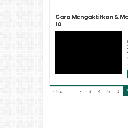
Cara Mengaktifkan & M
10
« First
...
«
3
4
5
6