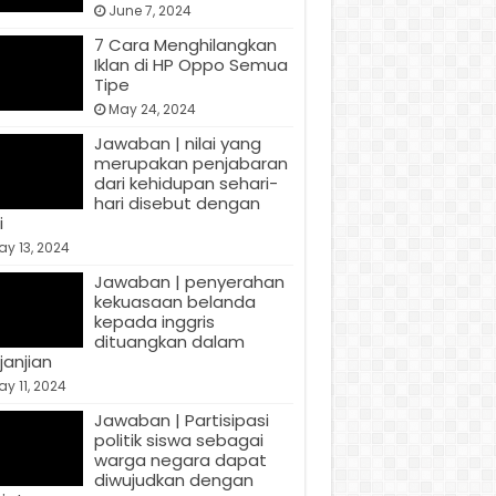
June 7, 2024
7 Cara Menghilangkan
Iklan di HP Oppo Semua
Tipe
May 24, 2024
Jawaban | nilai yang
merupakan penjabaran
dari kehidupan sehari-
hari disebut dengan
i
y 13, 2024
Jawaban | penyerahan
kekuasaan belanda
kepada inggris
dituangkan dalam
janjian
y 11, 2024
Jawaban | Partisipasi
politik siswa sebagai
warga negara dapat
diwujudkan dengan