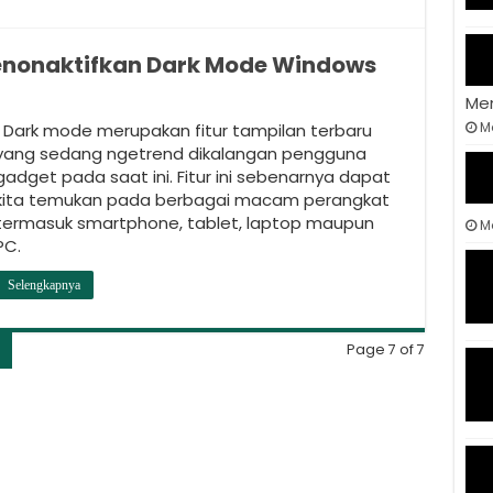
enonaktifkan Dark Mode Windows
Me
M
Dark mode merupakan fitur tampilan terbaru
yang sedang ngetrend dikalangan pengguna
gadget pada saat ini. Fitur ini sebenarnya dapat
kita temukan pada berbagai macam perangkat
termasuk smartphone, tablet, laptop maupun
Ma
PC.
Selengkapnya
7
Page 7 of 7