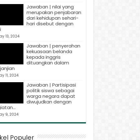
Jawaban | nilai yang
merupakan penjabaran
dari kehidupan sehari-
hari disebut dengan
i
y 13, 2024
Jawaban | penyerahan
kekuasaan belanda
kepada inggris
dituangkan dalam
janjian
y 11, 2024
Jawaban | Partisipasi
politik siswa sebagai
warga negara dapat
diwujudkan dengan
iatan…
ay 9, 2024
ikel Populer