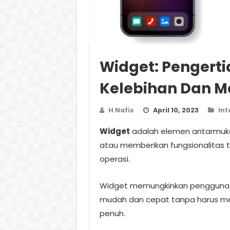
Widget: Pengertia
Kelebihan Dan 
H Nafis
April 10, 2023
In
Widget
adalah elemen antarmuka
atau memberikan fungsionalitas te
operasi.
Widget memungkinkan pengguna u
mudah dan cepat tanpa harus me
penuh.