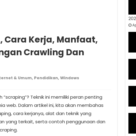
20
Ap
i, Cara Kerja, Manfaat,
ngan Crawling Dan
ternet & Umum
,
Pendidikan
,
Windows
“scraping”? Teknik ini memiliki peran penting
 web. Dalam artikel ini, kita akan membahas
ping, cara kerjanya, alat dan teknik yang
n yang terkait, serta contoh penggunaan dan
craping.