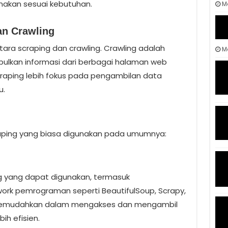
unakan sesuai kebutuhan.
M
an Crawling
ara scraping dan crawling. Crawling adalah
Ma
lkan informasi dari berbagai halaman web
raping lebih fokus pada pengambilan data
u.
craping yang biasa digunakan pada umumnya:
g yang dapat digunakan, termasuk
ork pemrograman seperti BeautifulSoup, Scrapy,
ni memudahkan dalam mengakses dan mengambil
ih efisien.