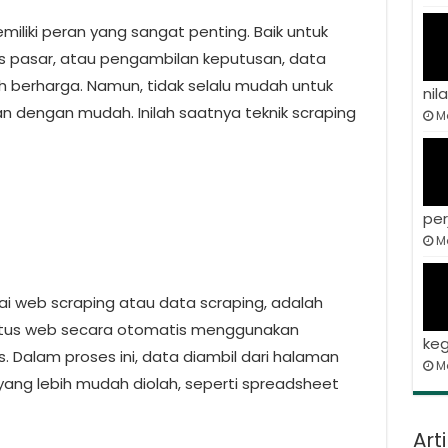
emiliki peran yang sangat penting. Baik untuk
isis pasar, atau pengambilan keputusan, data
h berharga. Namun, tidak selalu mudah untuk
nila
 dengan mudah. Inilah saatnya teknik scraping
Ma
per
Ma
ai web scraping atau data scraping, adalah
situs web secara otomatis menggunakan
keg
s. Dalam proses ini, data diambil dari halaman
M
ang lebih mudah diolah, seperti spreadsheet
Art