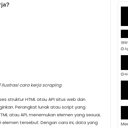
rja?
Wi
Ap
M
 Ilustrasi cara kerja scraping
s struktur HTML atau API situs web dan
ginkan. Perangkat lunak atau script yang
ML atau API, menemukan elemen yang sesuai,
i elemen tersebut. Dengan cara ini, data yang
Me