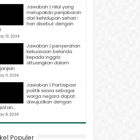
Jawaban | nilai yang
merupakan penjabaran
dari kehidupan sehari-
hari disebut dengan
i
y 13, 2024
Jawaban | penyerahan
kekuasaan belanda
kepada inggris
dituangkan dalam
janjian
y 11, 2024
Jawaban | Partisipasi
politik siswa sebagai
warga negara dapat
diwujudkan dengan
iatan…
ay 9, 2024
ikel Populer