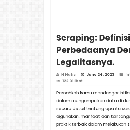
Scraping: Definis
Perbedaanya De
Legalitasnya.
H Nafis
June 24, 2023
In
122 Dilihat
Pernahkah kamu mendengar istilah 
dalam mengumpulkan data di dunia
secara detail tentang apa itu scra
digunakan, manfaat dan tantanga
praktik terbaik dalam melakukan s