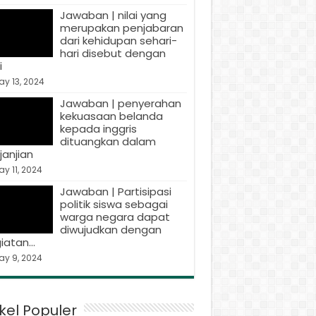
Jawaban | nilai yang
merupakan penjabaran
dari kehidupan sehari-
hari disebut dengan
i
y 13, 2024
Jawaban | penyerahan
kekuasaan belanda
kepada inggris
dituangkan dalam
janjian
y 11, 2024
Jawaban | Partisipasi
politik siswa sebagai
warga negara dapat
diwujudkan dengan
iatan…
ay 9, 2024
ikel Populer