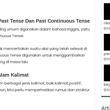
Past Tense Dan Past Continuous Tense
nila
Ma
ling umum digunakan dalam bahasa Inggris, yaitu
inuous Tense.
 menceritakan suatu aksi yang telah selesai di
per
inuous Tense digunakan untuk menggambarkan
Ma
g di masa lalu.
lam Kalimat
berbagai jenis kalimat, baik kalimat positif,
keg
n, kita perlu memperhatikan rumus dan struktur
M
Art