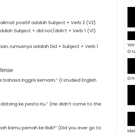
imat positif adalah Subject + Verb 2 (V2).
alah Subject + did not/didn’t + Verb 1 (V1).
Wi
an, rumusnya adalah Did + Subject + Verb 1
Ap
 Tense
M
r bahasa Inggris kemarin.” (I studied English
 datang ke pesta itu.” (He didn’t come to the
ah kamu pernah ke Bali?” (Did you ever go to
Me