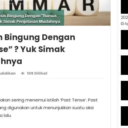
20
Ap
h Bingung Dengan
se” ? Yuk Simak
ahnya
didikan
109 Dilihat
 akan sering menemui istilah ‘Past Tense’. Past
ang digunakan untuk menunjukkan suatu aksi
 lalu.