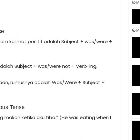
M
Ma
se
am kalimat positif adalah Subject + was/were +
adalah Subject + was/were not + Verb-ing.
aan, rumusnya adalah Was/Were + Subject +
uous Tense
ng makan ketika aku tiba.” (He was eating when I