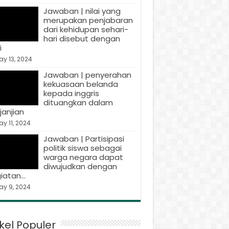
Jawaban | nilai yang
merupakan penjabaran
dari kehidupan sehari-
hari disebut dengan
i
y 13, 2024
Jawaban | penyerahan
kekuasaan belanda
kepada inggris
dituangkan dalam
janjian
y 11, 2024
Jawaban | Partisipasi
politik siswa sebagai
warga negara dapat
diwujudkan dengan
iatan…
ay 9, 2024
ikel Populer