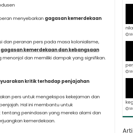
odusen
erperan menyebarkan
gagasan kemerdekaan
nila
Ma
i dan peranan pers pada masa kolonialisme,
 gagasan kemerdekaan dan kebangsaan
menonjol dan memiliki dampak yang signifikan.
per
Ma
yuarakan kritik terhadap penjajahan
unakan pers untuk mengekspos kekejaman dan
keg
 penjajah. Hal ini membantu untuk
M
 tentang penindasan yang mereka alami dan
rjuangkan kemerdekaan.
Art