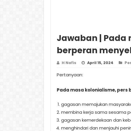
Jawaban | Pada 
berperan menyeb
H Nafis
April 15, 2024
Pe
Pertanyaan:
Pada masa kolonialisme, pers
gagasan memajukan masyarak
membina kerja sama sesama pe
gagasan kemerdekaan dan keb
menghindari dan menjauhi peni