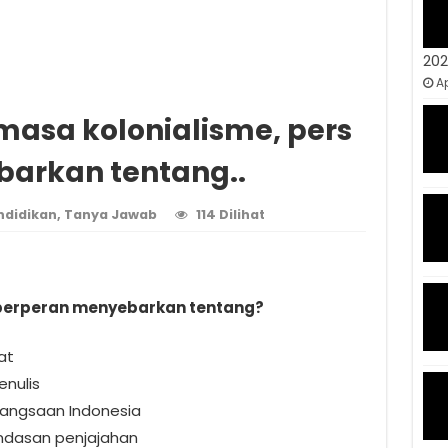
20
Ap
masa kolonialisme, pers
arkan tentang..
ndidikan
,
Tanya Jawab
114 Dilihat
 berperan menyebarkan tentang?
at
nulis
angsaan Indonesia
ndasan penjajahan