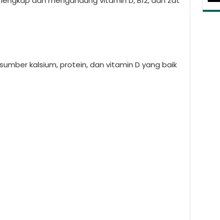
 lengkap dan mengandung vitamin D, B12, dan zat
sumber kalsium, protein, dan vitamin D yang baik