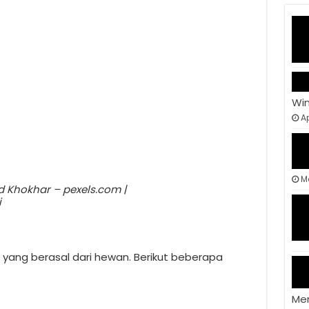
Wi
Ap
M
d Khokhar – pexels.com |
i
ang berasal dari hewan. Berikut beberapa
Me