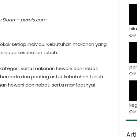
e Doan – pexels.com
nila
Ma
kok setiap individu. Kebutuhan makanan yang
menjaga kesehatan tubuh.
per
kategori, yaitu makanan hewani dan nabati.
Ma
berbeda dan penting untuk kebutuhan tubuh
anan hewani dan nabati serta manfaatnya!
keg
M
Art