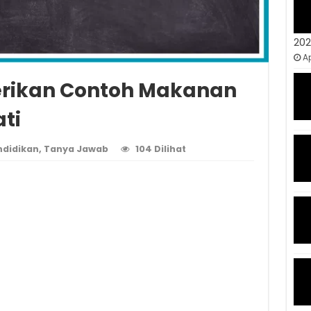
20
Ap
erikan Contoh Makanan
ti
ndidikan
,
Tanya Jawab
104 Dilihat