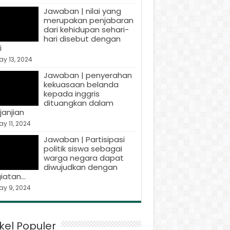
Jawaban | nilai yang
merupakan penjabaran
dari kehidupan sehari-
hari disebut dengan
i
y 13, 2024
Jawaban | penyerahan
kekuasaan belanda
kepada inggris
dituangkan dalam
janjian
y 11, 2024
Jawaban | Partisipasi
politik siswa sebagai
warga negara dapat
diwujudkan dengan
iatan…
ay 9, 2024
ikel Populer