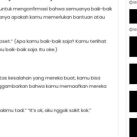
M
 untuk mengonfirmasi bahwa semuanya baik-baik
rtanya apakah kamu memerlukan bantuan atau
Ma
pset.” (Apa kamu baik-baik saja? Kamu terlihat
aku baik-baik saja. Itu oke.)
as kesalahan yang mereka buat, kamu bisa
enggambarkan bahwa kamu memaafkan mereka
imu tadi.” “It’s ok, aku nggak sakit kok.”