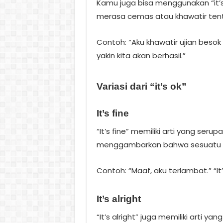
Kamu juga bisa menggunakan “it’
merasa cemas atau khawatir ten
Contoh: “Aku khawatir ujian besok ak
yakin kita akan berhasil.”
Variasi dari “it’s ok”
It’s fine
“It’s fine” memiliki arti yang seru
menggambarkan bahwa sesuatu t
Contoh: “Maaf, aku terlambat.” “It
It’s alright
“It’s alright” juga memiliki arti y