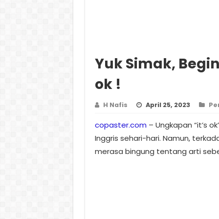
Yuk Simak, Begini
ok !
H Nafis
April 25, 2023
Pe
copaster.com
– Ungkapan “it’s o
Inggris sehari-hari. Namun, terka
merasa bingung tentang arti se