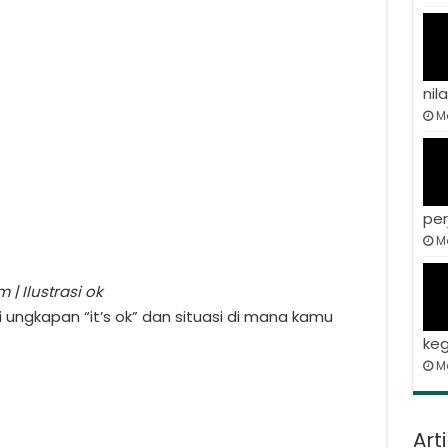
nila
Ma
per
Ma
| Ilustrasi ok
i ungkapan “it’s ok” dan situasi di mana kamu
keg
M
Art