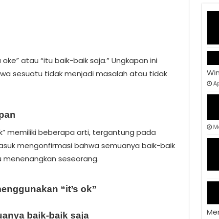
tu oke” atau “itu baik-baik saja.” Ungkapan ini
Wi
a sesuatu tidak menjadi masalah atau tidak
Ap
apan
M
k” memiliki beberapa arti, tergantung pada
masuk mengonfirmasi bahwa semuanya baik-baik
u menenangkan seseorang.
enggunakan “it’s ok”
Me
nya baik-baik saja