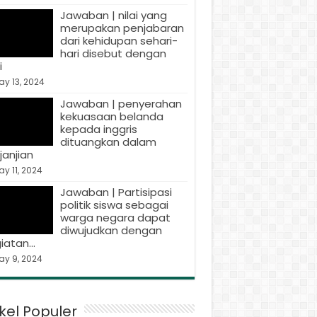
Jawaban | nilai yang
merupakan penjabaran
dari kehidupan sehari-
hari disebut dengan
i
y 13, 2024
Jawaban | penyerahan
kekuasaan belanda
kepada inggris
dituangkan dalam
janjian
y 11, 2024
Jawaban | Partisipasi
politik siswa sebagai
warga negara dapat
diwujudkan dengan
iatan…
ay 9, 2024
ikel Populer