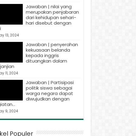
Jawaban | nilai yang
merupakan penjabaran
dari kehidupan sehari-
hari disebut dengan
i
y 13, 2024
Jawaban | penyerahan
kekuasaan belanda
kepada inggris
dituangkan dalam
janjian
y 11, 2024
Jawaban | Partisipasi
politik siswa sebagai
warga negara dapat
diwujudkan dengan
iatan…
ay 9, 2024
ikel Populer