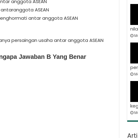
antar anggota ASEAN
gi antaranggota ASEAN
g menghormati antar anggota ASEAN
nila
Ma
ptanya persaingan usaha antar anggota ASEAN
engapa Jawaban B Yang Benar
per
Ma
keg
M
Art