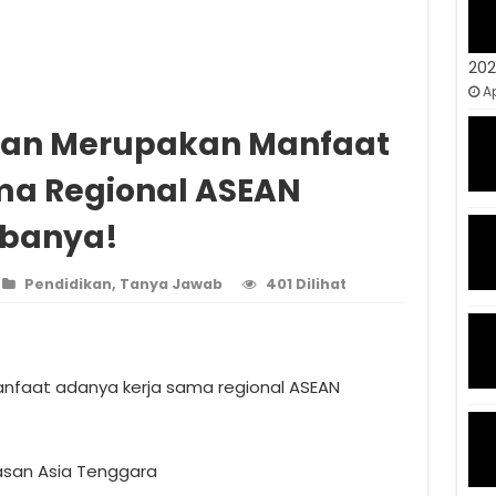
20
Ap
kan Merupakan Manfaat
ma Regional ASEAN
abanya!
Pendidikan
,
Tanya Jawab
401 Dilihat
nfaat adanya kerja sama regional ASEAN
wasan Asia Tenggara