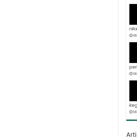
nila
Ma
per
Ma
keg
M
Art