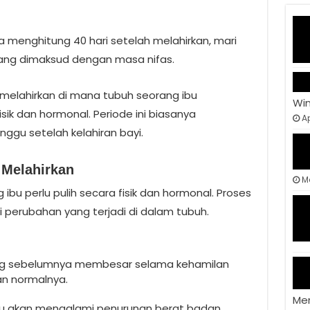
 menghitung 40 hari setelah melahirkan, mari
yang dimaksud dengan masa nifas.
melahirkan di mana tubuh seorang ibu
Wi
ik dan hormonal. Periode ini biasanya
Ap
gu setelah kelahiran bayi.
 Melahirkan
M
ibu perlu pulih secara fisik dan hormonal. Proses
i perubahan yang terjadi di dalam tubuh.
g sebelumnya membesar selama kehamilan
an normalnya.
Me
u akan mengalami penurunan berat badan