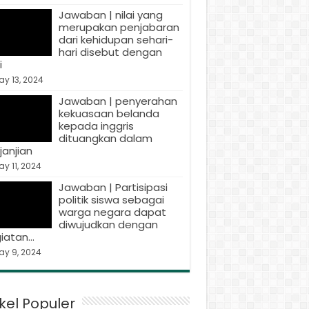
Jawaban | nilai yang
merupakan penjabaran
dari kehidupan sehari-
hari disebut dengan
i
y 13, 2024
Jawaban | penyerahan
kekuasaan belanda
kepada inggris
dituangkan dalam
janjian
y 11, 2024
Jawaban | Partisipasi
politik siswa sebagai
warga negara dapat
diwujudkan dengan
iatan…
ay 9, 2024
ikel Populer