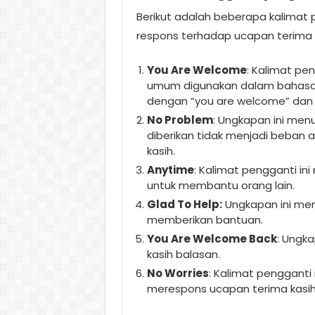
Berikut adalah beberapa kalimat 
respons terhadap ucapan terima k
You Are Welcome
: Kalimat pe
umum digunakan dalam bahasa I
dengan “you are welcome” dan
No Problem
: Ungkapan ini me
diberikan tidak menjadi beban
kasih.
Anytime
: Kalimat pengganti in
untuk membantu orang lain.
Glad To Help:
Ungkapan ini men
memberikan bantuan.
You Are Welcome Back
: Ungk
kasih balasan.
No Worries
: Kalimat pengganti
merespons ucapan terima kasih