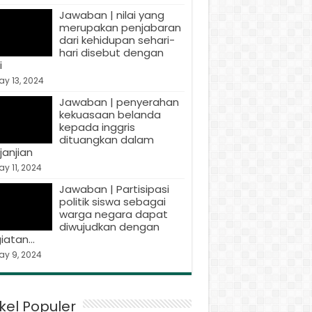
Jawaban | nilai yang
merupakan penjabaran
dari kehidupan sehari-
hari disebut dengan
i
y 13, 2024
Jawaban | penyerahan
kekuasaan belanda
kepada inggris
dituangkan dalam
janjian
y 11, 2024
Jawaban | Partisipasi
politik siswa sebagai
warga negara dapat
diwujudkan dengan
iatan…
ay 9, 2024
ikel Populer