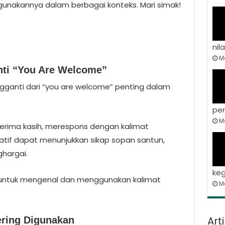
nakannya dalam berbagai konteks. Mari simak!
nila
Ma
nti “You Are Welcome”
gganti dari “you are welcome” penting dalam
per
Ma
rima kasih, merespons dengan kalimat
tif dapat menunjukkan sikap sopan santun,
hargai.
keg
ta untuk mengenal dan menggunakan kalimat
M
Art
ering Digunakan