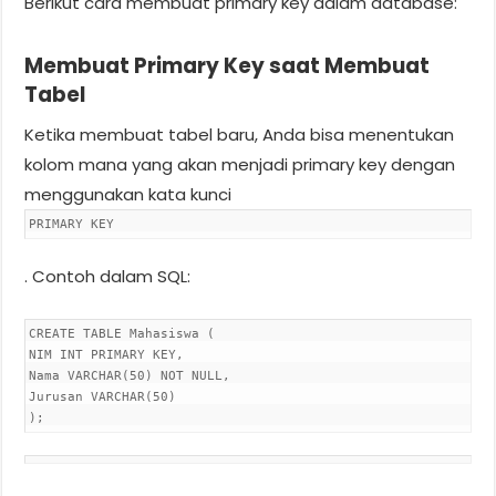
Berikut cara membuat primary key dalam database:
Membuat Primary Key saat Membuat
Tabel
Ketika membuat tabel baru, Anda bisa menentukan
kolom mana yang akan menjadi primary key dengan
menggunakan kata kunci
PRIMARY KEY
. Contoh dalam SQL:
CREATE
TABLE
Mahasiswa (
NIM
INT
PRIMARY
KEY,
Nama
VARCHAR
(
50
)
NOT
NULL
,
Jurusan
VARCHAR
(
50
)
);